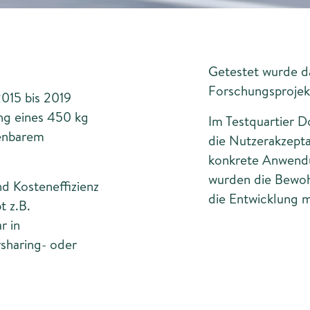
Getestet wurde d
Forschungsproje
015 bis 2019
ng eines 450 kg
Im Testquartier 
ienbarem
die Nutzerakzept
konkrete Anwendu
wurden die Bewoh
nd Kosteneffizienz
die Entwicklung 
t z.B.
r in
rsharing- oder