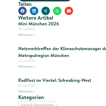
Teilen
Alternative:
Weitere Artikel
Mini München 2026
28. Juli 2026
Weiterlesen »
Netzwerktreffen der Klimaschutzmanager d
Metropolregion München
23. Juli 2026
Weiterlesen »
Radlfest im Viertel: Schwabing-West
22. Juli 2026
Weiterlesen »
Kategorien
Events & Kommunikation